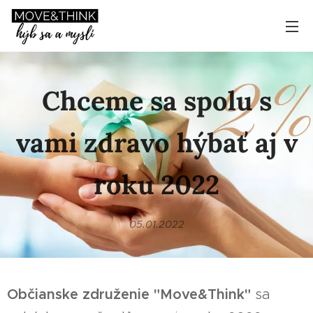
Chceme sa spolu s
vami zdravo hýbať aj v
roku 2022
05.01.2022
Občianske združenie "Move&Think"
sa