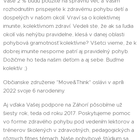
Vaše 2 % budú použité na správnu vec a Vašim
rozhodnutím prispejete k zdravému pohybu detí a
dospelých v našom okolí. Vraví sa o kolektívnej
imunite, kolektívnom zdraví. Vedeli ste, že ak sa ľudia
okolí vás nehýbu pravidelne, klesá v danej oblasti
pohybová gramotnosť kolektívne? Všetci vieme, že k
dobrej imunite nesporne patrí aj pravidelný pohyb.
Dožičme ho teda našim deťom a aj sebe. Buďme
kolektív ;)
Občianske združenie "Move&Think" oslávi v apríli
2022 svoje 6 narodeniny.
Aj vďaka Vašej podpore na Záhorí pôsobíme už
šiesty rok, teda od roku 2017. Poskytujeme pomoc
vo forme zdravého pohybu pod vedením lektorov a
trénerov školených v zdravotných, pedagogických a
rôznych fitnes témach. Naše pohybové štúdium sa