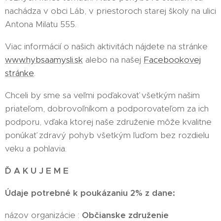
nachádza v obci Láb, v priestoroch starej školy na ulici
Antona Milatu 555.
Viac informácií o našich aktivitách nájdete na stránke
www.hybsaamysli.sk
alebo na našej
Facebookovej
stránke
.
Chceli by sme sa veľmi poďakovať všetkým našim
priateľom, dobrovoľníkom a podporovateľom za ich
podporu, vďaka ktorej naše združenie môže kvalitne
ponúkať zdravý pohyb všetkým ľuďom bez rozdielu
veku a pohlavia.
Ď A K U J E M E
Údaje potrebné k poukázaniu 2% z dane:
názov organizácie :
Občianske združenie