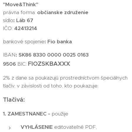
"Move&Think"
právna forma:
občianske združenie
sídlo
: Láb 67
IČO:
42413214
bankové spojenie
: Fio banka
IBAN
:
SK86 8330 0000 0025 0163
FIOZSKBAXXX
9506
BIC:
2% z dane sa poukazujú prostredníctvom špeciálnych
tlačív, v závislosti od toho, kto poukazuje:
Tlačivá:
1. ZAMESTNANEC -
použije
VYHLÁSENIE
editovateľné PDF,