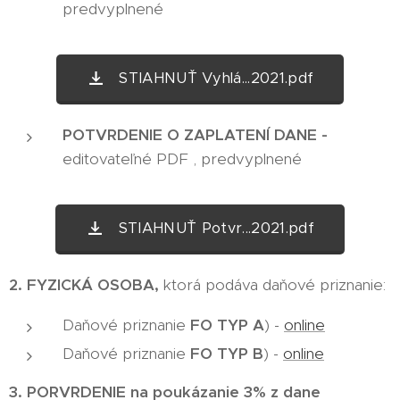
predvyplnené
STIAHNUŤ Vyhlá...2021.pdf
POTVRDENIE O ZAPLATENÍ DANE
-
editovateľné PDF , predvyplnené
STIAHNUŤ Potvr...2021.pdf
2. FYZICKÁ OSOBA,
ktorá podáva daňové priznanie:
Daňové priznanie
FO TYP A
) -
online
Daňové priznanie
FO TYP B
) -
online
3. PORVRDENIE na poukázanie 3% z dane