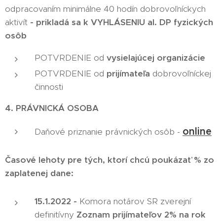
odpracovaním minimálne 40 hodín dobrovoľníckych
aktivít
- prikladá sa k VYHLÁSENIU al. DP fyzických
osôb
POTVRDENIE od
vysielajúcej organizácie
POTVRDENIE od
prijímateľa
dobrovoľníckej
činnosti
4.
PRÁVNICKÁ OSOBA
online
Daňové priznanie právnických osôb -
Časové lehoty pre tých, ktorí chcú poukázať % zo
zaplatenej dane:
15.1.2022 -
Komora notárov SR zverejní
definitívny
Zoznam prijímateľov 2% na rok