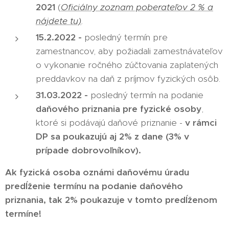
2021
(
Oficiálny zoznam poberateľov 2 % a
nájdete tu)
.
15.2.2022 -
posledný termín pre
zamestnancov, aby požiadali zamestnávateľov
o vykonanie ročného zúčtovania zaplatených
preddavkov na daň z príjmov fyzických osôb.
31.03.2022 -
posledný termín na podanie
daňového priznania pre fyzické osoby
,
ktoré si podávajú daňové priznanie -
v rámci
DP sa poukazujú aj 2% z dane (3% v
prípade dobrovoľníkov).
Ak fyzická osoba oznámi daňovému úradu
predĺženie termínu na podanie daňového
priznania, tak 2% poukazuje v tomto predĺženom
termíne!