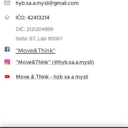
hyb.sa.a.mysli@gmail.com
IČO: 42413214
DIČ: 2121204899
Sídlo: 67, Láb 90067
"Move&Think"
"Move&Think" (@hyb.sa.a.mysli)
Move & Think - hýb sa a mysli