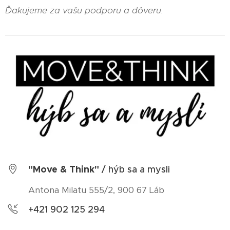
Ďakujeme za vašu podporu a dôveru.
"Move & Think"
/ hýb sa a mysli
Antona Milatu 555/2, 900 67 Láb
+421 902 125 294