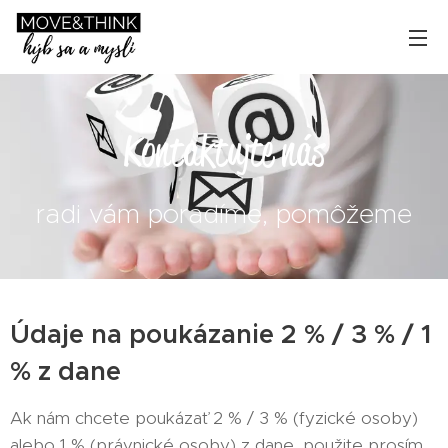
Kontaktujte nás
radi vám poradíme, pomôžeme
Údaje na poukázanie 2 % / 3 % / 1
% z dane
Ak nám chcete poukázať 2 % / 3 % (fyzické osoby)
alebo 1 % (právnické osoby) z dane, použite prosím