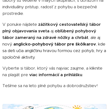
tábory sú vedené v malých skupinách, s dôrazom na
individuálny prístup, radosť z pohybu a bezpečné
prostredie.
V ponuke nájdete
zážitkový cestovateľský tábor
plný objavovania sveta
aj
obľúbený pohybový
tábor zameraný na zdravé nôžky a chrbát
,
ale aj
nový
anglicko-pohybový tábor
pre škôlkarov
, kde
sa deti učia angličtinu hravou formou cez pohyb, hry a
spoločné aktivity.
Vyberte si tábor, ktorý vás najviac zaujme, a kliknite
na plagát pre
viac informácií a prihlášku
.
Tešíme sa na leto plné pohybu a dobrodružstiev! 🌍
👣