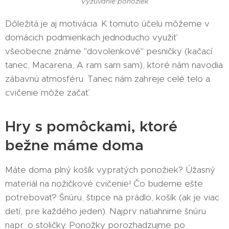
Vyzúvanie ponožiek
Dôležitá je aj motivácia. K tomuto účelu môžeme v
domácich podmienkach jednoducho využiť
všeobecne známe "dovolenkové" pesničky (kačací
tanec, Macarena, A ram sam sam), ktoré nám navodia
zábavnú atmosféru. Tanec nám zahreje celé telo a
cvičenie môže začať.
Hry s pomôckami, ktoré
bežne máme doma
Máte doma plný košík vypratých ponožiek? Úžasný
materiál na nožičkové cvičenie! Čo budeme ešte
potrebovať? Šnúru, štipce na prádlo, košík (ak je viac
detí, pre každého jeden). Najprv natiahnime šnúru
napr. o stoličky. Ponožky porozhadzujme po