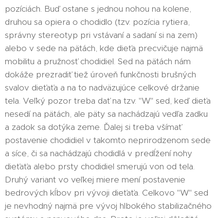
pozíciách. Buď ostane s jednou nohou na kolene,
druhou sa opiera o chodidlo (tzv. pozícia rytiera,
správny stereotyp pri vstávaní a sadaní si na zem)
alebo v sede na pätách, kde dieťa precvičuje najmä
mobilitu a pružnosť chodidiel. Sed na pätách nám
dokáže prezradiť tiež úroveň funkčnosti brušných
svalov dieťaťa a na to nadväzujúce celkové držanie
tela. Veľký pozor treba dať na tzv. "W" sed, keď dieťa
nesedí na pätách, ale päty sa nachádzajú vedľa zadku
a zadok sa dotýka zeme. Ďalej si treba všímať
postavenie chodidiel v takomto neprirodzenom sede
a síce, či sa nachádzajú chodidlá v predĺžení nohy
dieťaťa alebo prsty chodidiel smerujú von od tela.
Druhý variant vo veľkej miere mení postavenie
bedrových kĺbov pri vývoji dieťaťa. Celkovo "W" sed
je nevhodný najmä pre vývoj hlbokého stabilizačného