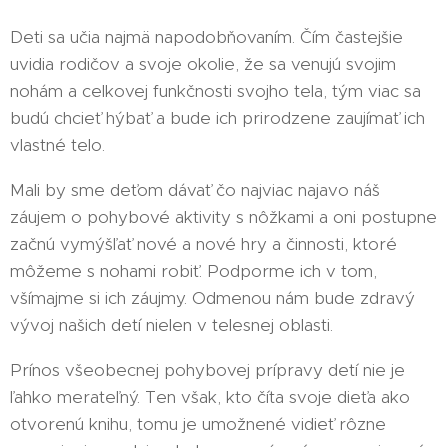
Deti sa učia najmä napodobňovaním. Čím častejšie
uvidia rodičov a svoje okolie, že sa venujú svojim
nohám a celkovej funkčnosti svojho tela, tým viac sa
budú chcieť hýbať a bude ich prirodzene zaujímať ich
vlastné telo.
Mali by sme deťom dávať čo najviac najavo náš
záujem o pohybové aktivity s nôžkami a oni postupne
začnú vymýšľať nové a nové hry a činnosti, ktoré
môžeme s nohami robiť. Podporme ich v tom,
všímajme si ich záujmy. Odmenou nám bude zdravý
vývoj našich detí nielen v telesnej oblasti.
Prínos všeobecnej pohybovej prípravy detí nie je
ľahko merateľný. Ten však, kto číta svoje dieťa ako
otvorenú knihu, tomu je umožnené vidieť rôzne