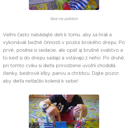
Sed na pätách
Veľmi často nabádajte deti k tomu, aby sa hrali a
vykonávali bežné činnosti v pozícii širokého drepu. Po
prvé, posilnia si sedacie, ale opäť aj brušné svalstvo a
to keď si do drepu sadajú a vstávajú z neho. Po druhé,
pri tomto cviku si dieťa prirodzene uvoľní chodidlá,
členky, bedrové kĺby, panvu a chrbticu. Dajte pozor,
aby dieťa netlačilo kolená k sebe!