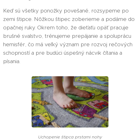
Keď sú všetky ponožky povešané, rozsypeme po
zemi štipce. Nôžkou štipec zoberieme a podáme do
opačnej ruky. Okrem toho, že dieťaťu opäť pracuje
brušné svalstvo, trénujeme prepájanie a spoluprácu
hemisfér, čo má veľký význam pre rozvoj rečových
schopností a pre budúci úspešný nácvik čítania a
písania.
Uchopenie štipca prstami nohy