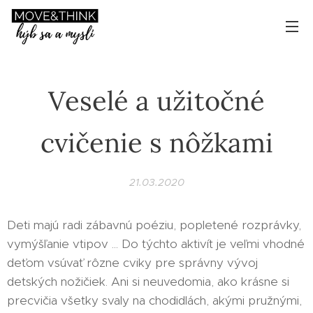
Veselé a užitočné
cvičenie s nôžkami
21.03.2020
Deti majú radi zábavnú poéziu, popletené rozprávky,
vymýšľanie vtipov ... Do týchto aktivít je veľmi vhodné
deťom vsúvať rôzne cviky pre správny vývoj
detských nožičiek. Ani si neuvedomia, ako krásne si
precvičia všetky svaly na chodidlách, akými pružnými,