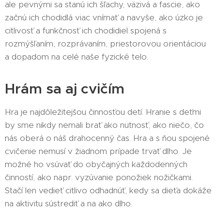
ale pevnými sa stanú ich šľachy, väzivá a fascie, ako
začnú ich chodidlá viac vnímať a navyše, ako úzko je
citlivosť a funkčnosť ich chodidiel spojená s
rozmýšľaním, rozprávaním, priestorovou orientáciou
a dopadom na celé naše fyzické telo.
Hrám sa aj cvičím
Hra je najdôležitejšou činnosťou detí. Hranie s deťmi
by sme nikdy nemali brať ako nutnosť, ako niečo, čo
nás oberá o náš drahocenný čas. Hra a s ňou spojené
cvičenie nemusí v žiadnom prípade trvať dlho. Je
možné ho vsúvať do obyčajných každodenných
činností, ako napr. vyzúvanie ponožiek nožičkami.
Stačí len vedieť citlivo odhadnúť, kedy sa dieťa dokáže
na aktivitu sústrediť a na ako dlho.