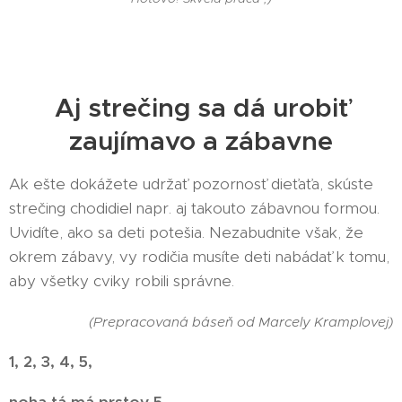
Aj strečing sa dá urobiť
zaujímavo a zábavne
Ak ešte dokážete udržať pozornosť dieťaťa, skúste
strečing chodidiel napr. aj takouto zábavnou formou.
Uvidíte, ako sa deti potešia. Nezabudnite však, že
okrem zábavy, vy rodičia musíte deti nabádať k tomu,
aby všetky cviky robili správne.
(Prepracovaná báseň od Marcely Kramplovej)
1, 2, 3, 4, 5,
noha tá má prstov 5.