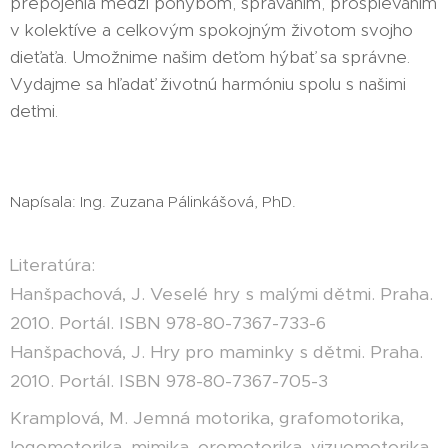
prepojenia medzi pohybom, správaním, prospievaním
v kolektíve a celkovým spokojným životom svojho
dieťaťa. Umožnime našim deťom hýbať sa správne.
Vydajme sa hľadať životnú harmóniu spolu s našimi
deťmi.
Napísala: Ing. Zuzana Pálinkášová, PhD.
Literatúra:
Hanšpachová, J. Veselé hry s malými dětmi. Praha.
2010. Portál. ISBN 978-80-7367-733-6
Hanšpachová, J. Hry pro maminky s dětmi. Praha.
2010. Portál. ISBN 978-80-7367-705-3
Kramplová, M. Jemná motorika, grafomotorika,
logomotorika, mimika, oromotorika, vizuomotorika.