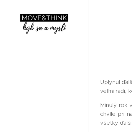
Uplynul ďal
veľmi radi,
Minulý rok 
chvíle pri 
všetky ďalš