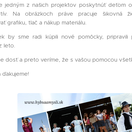
e jedným z našich projektov poskytnúť deťom or
otív. Na obrázkoch práve pracuje šikovná ž
ť grafiku, tlač a nákup materiálu.
ek by sme radi kúpili nové pomôcky, pripravili
 leto.
e dosť a preto veríme, že s vašou pomocou všet
 ďakujeme!