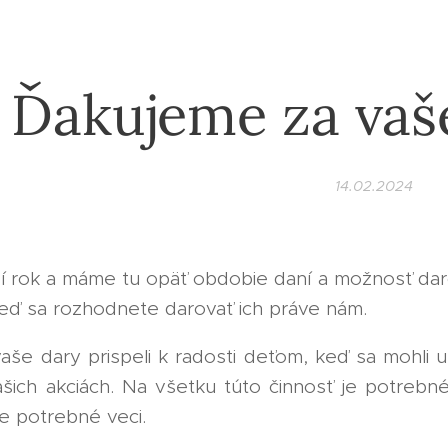
Ďakujeme za vaš
14.02.2024
ší rok a máme tu opäť obdobie daní a možnosť da
 keď sa rozhodnete darovať ich práve nám.
vaše dary prispeli k radosti deťom, keď sa mohli u
našich akciách. Na všetku túto činnosť je potreb
ie potrebné veci.