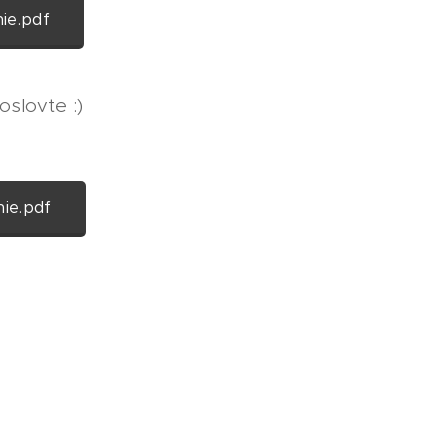
ie.pdf
oslovte :)
ie.pdf