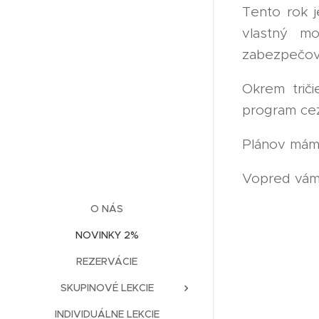
Tento rok j
vlastný m
zabezpečova
Okrem triči
program cez
Plánov mám
Vopred vám
O NÁS
NOVINKY 2%
REZERVÁCIE
SKUPINOVÉ LEKCIE
INDIVIDUÁLNE LEKCIE