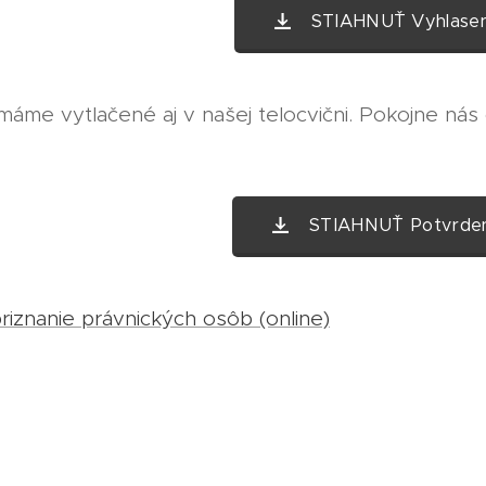
STIAHNUŤ Vyhlasen
áme vytlačené aj v našej telocvični. Pokojne nás 
STIAHNUŤ Potvrden
iznanie právnických osôb (online)