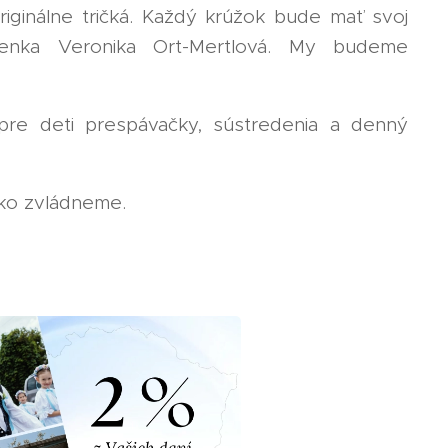
iginálne tričká. Každý krúžok bude mať svoj
ienka Veronika Ort-Mertlová. My budeme
 pre deti prespávačky, sústredenia a denný
ko zvládneme.