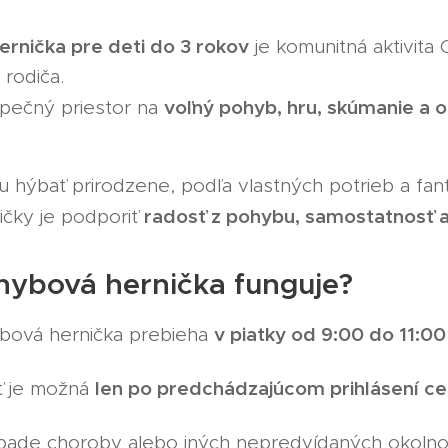
rnička pre deti do 3 rokov
je komunitná aktivita 
 rodiča.
voľný pohyb, hru, skúmanie a 
pečný priestor na
u hýbať prirodzene, podľa vlastných potrieb a fant
radosť z pohybu, samostatnosť 
ičky je podporiť
hybová hernička funguje?
v piatky od 9:00 do 11:00
bová hernička prebieha
len po predchádzajúcom prihlásení c
ť je možná
pade choroby alebo iných nepredvídaných okolno