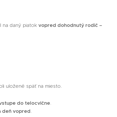
vopred dohodnutý rodič –
l na daný piatok
li uložené späť na miesto.
vstupe do telocvične
.
la deň vopred
.