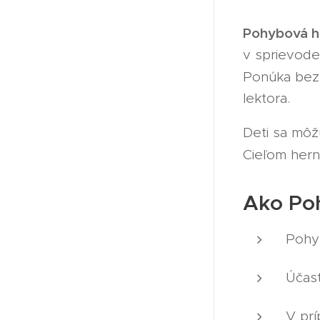
Pohybová he
v sprievode
Ponúka bez
lektora.
Deti sa môž
Cieľom hern
Ako Po
Pohy
Účas
V prí