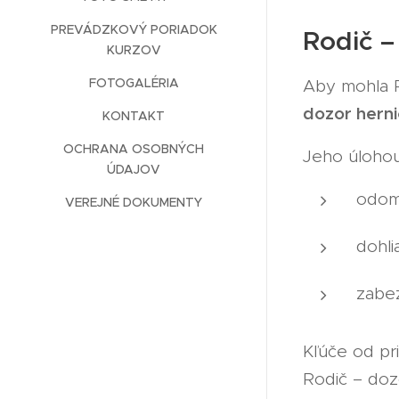
PREVÁDZKOVÝ PORIADOK
Rodič –
KURZOV
FOTOGALÉRIA
Aby mohla P
dozor hern
KONTAKT
OCHRANA OSOBNÝCH
Jeho úlohou
ÚDAJOV
odom
VEREJNÉ DOKUMENTY
dohli
zabez
Kľúče od pr
Rodič – do