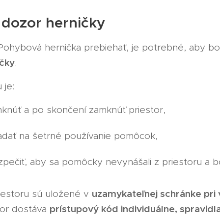
 dozor herničky
ohybová hernička prebiehať, je potrebné, aby bo
ičky
.
 je:
knúť a po skončení zamknúť priestor,
adať na šetrné používanie pomôcok,
pečiť, aby sa pomôcky nevynášali z priestoru a bo
uzamykateľnej schránke pri 
iestoru sú uložené v
prístupový kód individuálne, spravid
zor dostáva