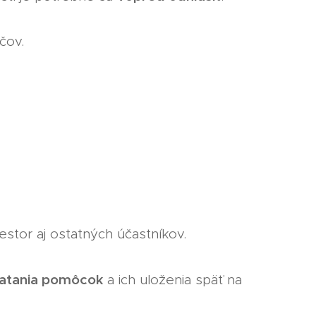
čov.
estor aj ostatných účastníkov.
ratania pomôcok
a ich uloženia späť na