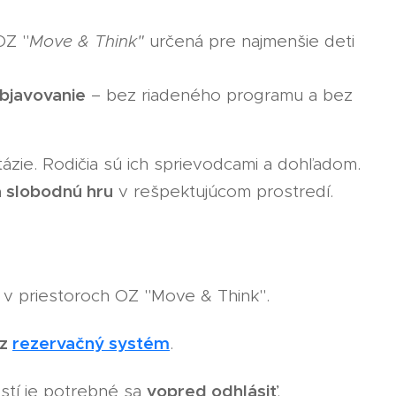
OZ "
Move & Think"
určená pre najmenšie deti
objavovanie
– bez riadeného programu a bez
ázie. Rodičia sú ich sprievodcami a dohľadom.
a slobodnú hru
v rešpektujúcom prostredí.
v priestoroch OZ "Move & Think".
ez
rezervačný systém
.
vopred odhlásiť
stí je potrebné sa
.