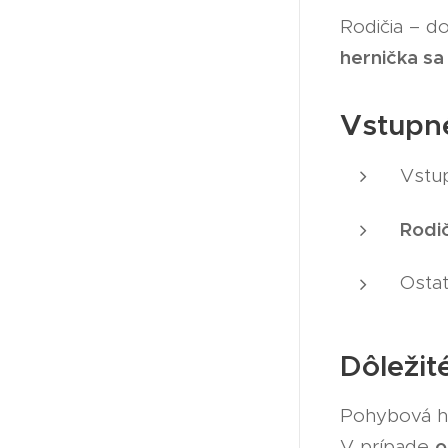
Rodičia – 
hernička sa
Vstupn
Vstu
Rodič
Ostat
Dôležit
Pohybová he
o
V prípade