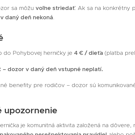
voľne striedať
dozor sa môžu
. Ak sa na konkrétny 
 v daný deň nekoná
.
é
4 € / dieťa
p do Pohybovej herničky je
(platba pre
 – dozor v daný deň vstupné neplatí.
né benefity pre rodičov – dozor sú komunikované 
é upozornenie
rnička je komunitná aktivita založená na dôvere, r
pakovaného nerešpektovania pravidiel
alebo poš