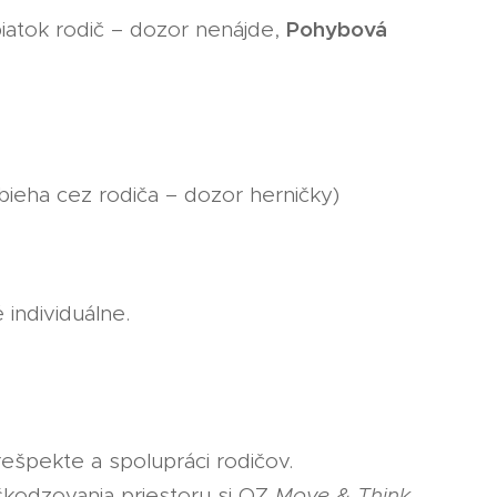
Pohybová
piatok rodič – dozor nenájde,
bieha cez rodiča – dozor herničky)
individuálne.
ešpekte a spolupráci rodičov.
kodzovania priestoru si OZ
Move & Think