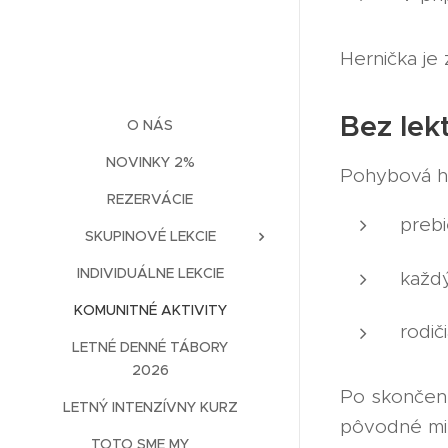
Hernička je
Bez lek
O NÁS
NOVINKY 2%
Pohybová he
REZERVÁCIE
preb
SKUPINOVÉ LEKCIE
INDIVIDUÁLNE LEKCIE
každý
KOMUNITNÉ AKTIVITY
rodič
LETNÉ DENNÉ TÁBORY
2026
Po skončení
LETNÝ INTENZÍVNY KURZ
pôvodné mi
TOTO SME MY ❤️