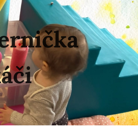
ernička
áči