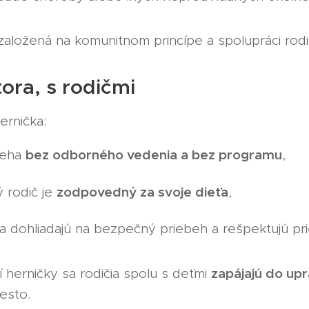
 založená na komunitnom princípe a spolupráci rodi
tora, s rodičmi
rnička:
bez odborného vedenia a bez programu
ieha
,
zodpovedný za svoje dieťa
 rodič je
,
ia dohliadajú na bezpečný priebeh a rešpektujú pri
zapájajú do up
 herničky sa rodičia spolu s deťmi
esto.